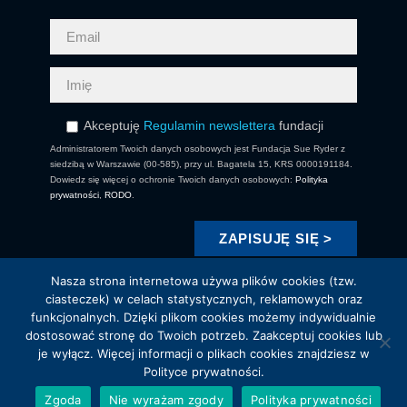
Akceptuję
Regulamin newslettera
fundacji
Administratorem Twoich danych osobowych jest Fundacja Sue Ryder z
siedzibą w Warszawie (00-585), przy ul. Bagatela 15, KRS 0000191184.
Dowiedz się więcej o ochronie Twoich danych osobowych:
Polityka
prywatności
,
RODO
.
Nasza strona internetowa używa plików cookies (tzw.
ciasteczek) w celach statystycznych, reklamowych oraz
funkcjonalnych. Dzięki plikom cookies możemy indywidualnie
dostosować stronę do Twoich potrzeb. Zaakceptuj cookies lub
je wyłącz. Więcej informacji o plikach cookies znajdziesz w
Copyright 2021 Fundacja Sue Ryder. All Right Reserved.
Polityce prywatności.
Brewed by LUNGO
Zgoda
Nie wyrażam zgody
Polityka prywatności