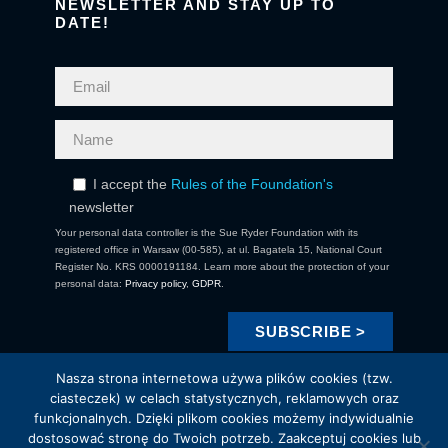
NEWSLETTER AND STAY UP TO
DATE!
I accept the
Rules of the Foundation's
newsletter
Your personal data controller is the Sue Ryder Foundation with its
registered office in Warsaw (00-585), at ul. Bagatela 15, National Court
Register No. KRS 0000191184. Learn more about the protection of your
personal data:
Privacy policy
,
GDPR
.
Nasza strona internetowa używa plików cookies (tzw.
ciasteczek) w celach statystycznych, reklamowych oraz
funkcjonalnych. Dzięki plikom cookies możemy indywidualnie
dostosować stronę do Twoich potrzeb. Zaakceptuj cookies lub